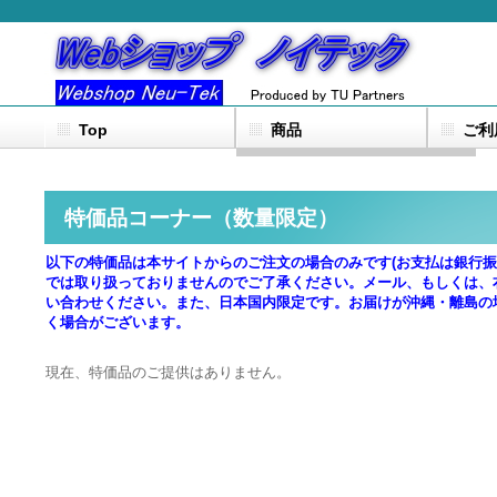
Top
商品
ご利
miniVNA
Radiojetレシーバー
SDR
測定器
受信関連用品
HEMS・電源アクセサリ
アマチュア無線用アンテナ
アマチュア無線用機器
特価品コーナー（数量限定）
以下の特価品は本サイトからのご注文の場合のみです(お支払は銀行振込限
では取り扱っておりませんのでご了承ください。メール、もしくは、
い合わせください。また、日本国内限定です。お届けが沖縄・離島の
く場合がございます。
現在、特価品のご提供はありません。